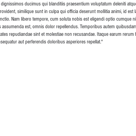
 dignissimos ducimus qui blanditiis praesentium voluptatum deleniti atqu
rovident, similique sunt in culpa qui officia deserunt mollitia animi, id e
stinctio. Nam libero tempore, cum soluta nobis est eligendi optio cumque
s assumenda est, omnis dolor repellendus. Temporibus autem quibusdam et
tates repudiandae sint et molestiae non recusandae. Itaque earum rerum hi
nsequatur aut perferendis doloribus asperiores repellat."