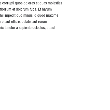
e corrupti quos dolores et quas molestias
st laborum et dolorum fuga. Et harum
 nihil impedit quo minus id quod maxime
 aut officiis debitis aut rerum
c tenetur a sapiente delectus, ut aut