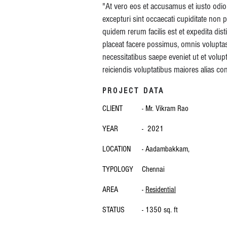
"At vero eos et accusamus et iusto odio
excepturi sint occaecati cupiditate non p
quidem rerum facilis est et expedita di
placeat facere possimus, omnis volupta
necessitatibus saepe eveniet ut et volup
reiciendis voluptatibus maiores alias co
PROJECT DATA
CLIENT
-
Mr. Vikram Rao
YEAR
- 2021
LOCATION
- Aadambakkam,
TYPOLOGY
Chennai
AREA
-
Residential
STATUS
- 1350 sq. ft