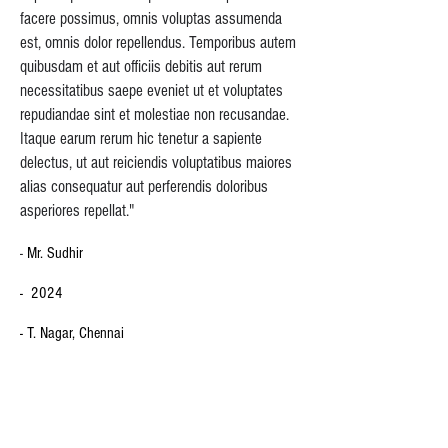
facere possimus, omnis voluptas assumenda
est, omnis dolor repellendus. Temporibus autem
quibusdam et aut officiis debitis aut rerum
necessitatibus saepe eveniet ut et voluptates
repudiandae sint et molestiae non recusandae.
Itaque earum rerum hic tenetur a sapiente
delectus, ut aut reiciendis voluptatibus maiores
alias consequatur aut perferendis doloribus
asperiores repellat."
-
Mr. Sudhir
- 2024
- T. Nagar, Chennai
-
Residential
- 1350 sq. ft